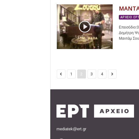
ΜΑΝΤΑ
ΑΡΧΕΙΟ ΕΡ
Επεισόδιο:
Δημήτρη Ψαθ
Μαντάμ Σουσ
1
2
3
4
mediatek@ert.gr