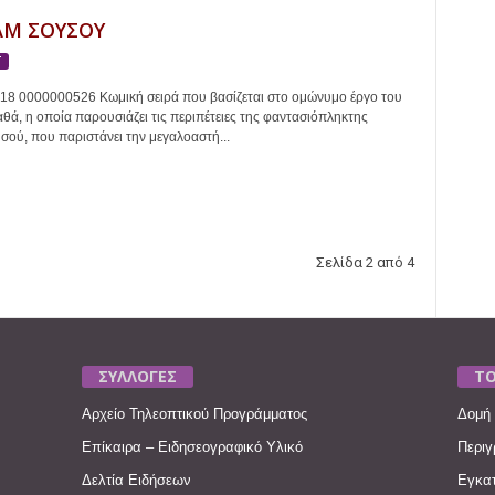
Μ ΣΟΥΣΟΥ
Τ
018 0000000526 Κωμική σειρά που βασίζεται στο ομώνυμο έργο του
ά, η οποία παρουσιάζει τις περιπέτειες της φαντασιόπληκτης
ού, που παριστάνει την μεγαλοαστή...
Σελίδα 2 από 4
ΣΥΛΛΟΓΕΣ
ΤΟ
Αρχείο Τηλεοπτικού Προγράμματος
Δομή 
Επίκαιρα – Ειδησεογραφικό Υλικό
Περιγ
Δελτία Ειδήσεων
Εγκατ