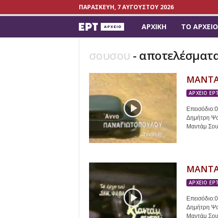
ΠΑΡΑΣΚΕΥΉ, 7 ΑΥΓΟΎΣΤΟΥ 2026
ΑΡΧΙΚΉ
ΤΟ ΑΡΧΕΊΟ
a
r
σουσου
-
αποτελέσματ
c
ΜΑΝΤΑ
h
ΑΡΧΕΙΟ ΕΡ
Επεισόδιο:
i
Δημήτρη Ψαθ
Μαντάμ Σουσ
v
e
ΜΑΝΤΑ
.
ΑΡΧΕΙΟ ΕΡ
e
Επεισόδιο:
Δημήτρη Ψαθ
Μαντάμ Σουσ