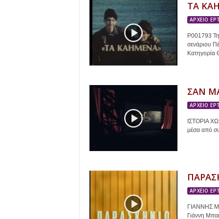
r
ΤΑ ΚΑ
ΑΡΧΕΙΟ ΕΡ
t
P001793 Τηλ
.
σενάριου Π
Κατηγορία Θ
g
r
ΣΑΝ Μ
ΑΡΧΕΙΟ ΕΡ
ΙΣΤΟΡΙΑ ΧΩ
μέσα από συ
ΠΑΡΑΣ
ΑΡΧΕΙΟ ΕΡ
ΓΙΑΝΝΗΣ ΜΠ
Γιάννη Μπα