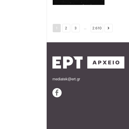
...
1
2
3
2.610
mediatek@ert.gr