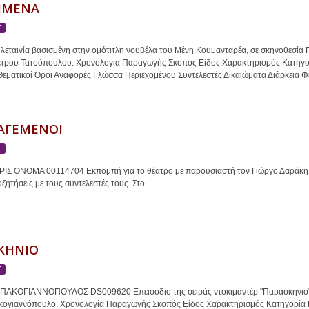
ΗΜΕΝΑ
Τ
εταινία βασισμένη στην ομότιτλη νουβέλα του Μένη Κουμανταρέα, σε σκηνοθεσία 
έτρου Τατσόπουλου. Χρονολογία Παραγωγής Σκοπός Είδος Χαρακτηρισμός Κατηγο
εματικοί Όροι Αναφορές Γλώσσα Περιεχομένου Συντελεστές Δικαιώματα Διάρκεια Φυσ
ΑΓΕΜΕΝΟΙ
Τ
ΡΙΣ ΟΝΟΜΑ 00114704 Εκπομπή για το θέατρο με παρουσιαστή τον Γιώργο Δαράκη, η
ζητήσεις με τους συντελεστές τους. Στο...
ΚΗΝΙΟ
Τ
ΑΚΟΓΙΑΝΝΟΠΟΥΛΟΣ DS009620 Επεισόδιο της σειράς ντοκιμαντέρ "Παρασκήνιο" α
κογιαννόπουλο. Χρονολογία Παραγωγής Σκοπός Είδος Χαρακτηρισμός Κατηγορία