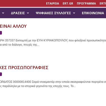
ΕΤΑΙΡΕΙΑ
ERT.GR
ΠΡΟΓΡΑΜΜΑ
ERT
ΔΡΆΣΕΙΣ
ΨΗΦΙΑΚΈΣ ΣΥΛΛΟΓΈΣ
ΕΠΙΚΟΙΝΩΝΊΑ
ΕΙΝΑΙ ΑΛΛΟΥ
Τ
Η 357337 Εκπομπή με την ΕΥΗ ΚΥΡΙΑΚΟΠΟΥΛΟΥ, που φιλοξενεί προσωπικότητες απ
α από το διάλογο, πτυχές της...
ΙΚΕΣ ΠΡΟΣΩΠΟΓΡΑΦΙΕΣ
Τ
ΡΔΑΤΟΣ 00000814400 Σειρά ντοκιμαντέρ στην οποία σκιαγραφούνται πορτρέτα σ
ής παράλληλα με τα ιστορικά γεγονότα της εποχής τους. Το...