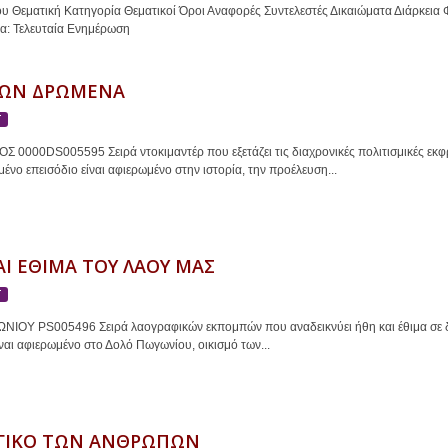
υ Θεματική Κατηγορία Θεματικοί Όροι Αναφορές Συντελεστές Δικαιώματα Διάρκεια 
α: Τελευταία Ενημέρωση
ΩΝ ΔΡΩΜΕΝΑ
Τ
 0000DS005595 Σειρά ντοκιμαντέρ που εξετάζει τις διαχρονικές πολιτισμικές εκ
μένο επεισόδιο είναι αφιερωμένο στην ιστορία, την προέλευση...
Ι ΕΘΙΜΑ ΤΟΥ ΛΑΟΥ ΜΑΣ
Τ
ΙΟΥ PS005496 Σειρά λαογραφικών εκπομπών που αναδεικνύει ήθη και έθιμα σε δι
ίναι αφιερωμένο στο Δολό Πωγωνίου, οικισμό των...
ΓΙΚΟ ΤΩΝ ΑΝΘΡΩΠΩΝ