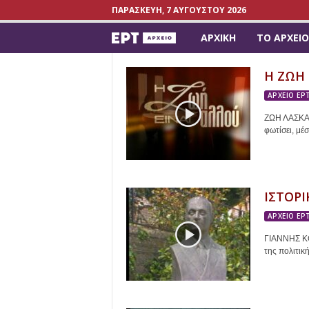
ΠΑΡΑΣΚΕΥΉ, 7 ΑΥΓΟΎΣΤΟΥ 2026
ΑΡΧΙΚΉ
ΤΟ ΑΡΧΕΊΟ
a
r
Η ΖΩΗ 
ΑΡΧΕΙΟ ΕΡ
c
ΖΩΗ ΛΑΣΚΑΡ
h
φωτίσει, μέσ
i
v
ΙΣΤΟΡ
ΑΡΧΕΙΟ ΕΡ
e
ΓΙΑΝΝΗΣ ΚΟ
.
της πολιτικ
e