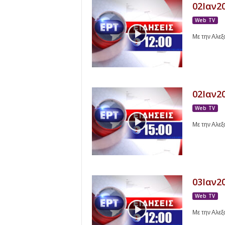
r
02Ιαν20
Web TV
t
Με την Αλε
.
g
r
02Ιαν20
Web TV
Με την Αλε
03Ιαν20
Web TV
Με την Αλε