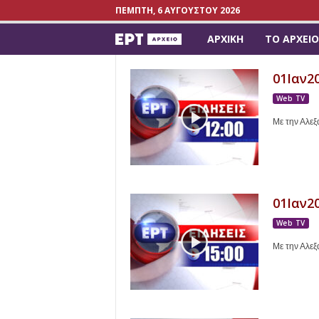
ΠΈΜΠΤΗ, 6 ΑΥΓΟΎΣΤΟΥ 2026
ΑΡΧΙΚΉ
ΤΟ ΑΡΧΕΊΟ
a
r
01Ιαν20
Web TV
c
Με την Αλε
h
i
v
01Ιαν20
Web TV
e
Με την Αλε
.
e