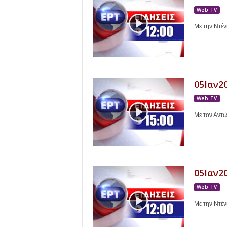
Web TV
Με την Ντέν
05Ιαν20
Web TV
Με τον Αντ
05Ιαν20
Web TV
Με την Ντέν