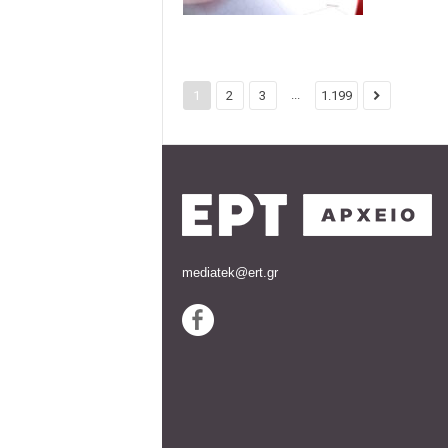
...
1
2
3
1.199
mediatek@ert.gr