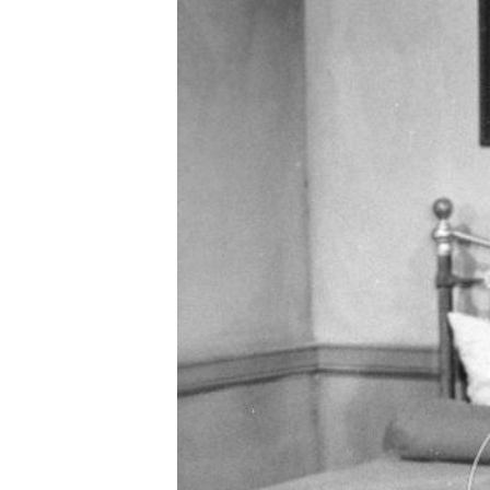
r
t
.
g
r