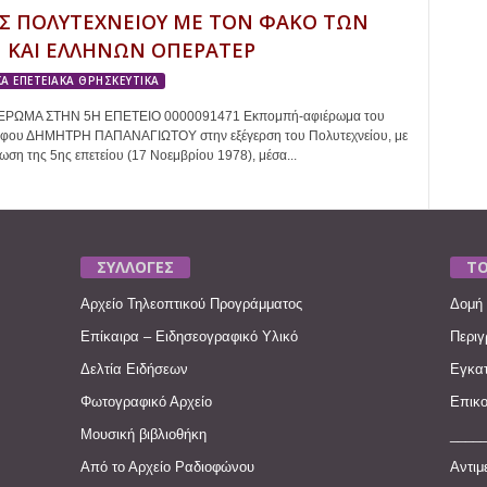
Σ ΠΟΛΥΤΕΧΝΕΙΟΥ ΜΕ ΤΟΝ ΦΑΚΟ ΤΩΝ
 ΚΑΙ ΕΛΛΗΝΩΝ ΟΠΕΡΑΤΕΡ
Α ΕΠΕΤΕΙΑΚΑ ΘΡΗΣΚΕΥΤΙΚΑ
ΙΕΡΩΜΑ ΣΤΗΝ 5Η ΕΠΕΤΕΙΟ 0000091471 Εκπομπή-αφιέρωμα του
φου ΔΗΜΗΤΡΗ ΠΑΠΑΝΑΓΙΩΤΟΥ στην εξέγερση του Πολυτεχνείου, με
ση της 5ης επετείου (17 Νοεμβρίου 1978), μέσα...
ΣΥΛΛΟΓΕΣ
ΤΟ
Αρχείο Τηλεοπτικού Προγράμματος
Δομή 
Επίκαιρα – Ειδησεογραφικό Υλικό
Περιγ
Δελτία Ειδήσεων
Εγκατ
Φωτογραφικό Αρχείο
Επικο
Μουσική βιβλιοθήκη
____
Από το Αρχείο Ραδιοφώνου
Αντιμ