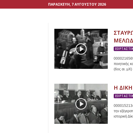
ΠΑΡΑΣΚΕΥΉ, 7 ΑΥΓΟΎΣΤΟΥ 2026
ΣΤΑΥΡ
ΜΕΛΩΔ
ΕΟΡΤΑΣΤΙΚ
0000216569
ποιητικής κ
(6ος αι. μΧ) 
Η ΔΙΚΗ
ΕΟΡΤΑΣΤΙΚ
0000152134
την εξέγερσ
ιστορική Δίκ