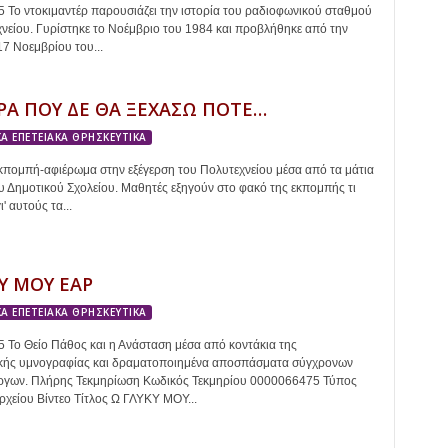
Το ντοκιμαντέρ παρουσιάζει την ιστορία του ραδιοφωνικού σταθμού
νείου. Γυρίστηκε το Νοέμβριο του 1984 και προβλήθηκε από την
17 Νοεμβρίου του...
ΡΑ ΠΟΥ ΔΕ ΘΑ ΞΕΧΑΣΩ ΠΟΤΕ…
Α ΕΠΕΤΕΙΑΚΑ ΘΡΗΣΚΕΥΤΙΚΑ
πομπή-αφιέρωμα στην εξέγερση του Πολυτεχνείου μέσα από τα μάτια
 Δημοτικού Σχολείου. Μαθητές εξηγούν στο φακό της εκπομπής τι
' αυτούς τα...
Υ ΜΟΥ ΕΑΡ
Α ΕΠΕΤΕΙΑΚΑ ΘΡΗΣΚΕΥΤΙΚΑ
Το Θείο Πάθος και η Ανάσταση μέσα από κοντάκια της
ικής υμνογραφίας και δραματοποιημένα αποσπάσματα σύγχρονων
έργων. Πλήρης Τεκμηρίωση Κωδικός Τεκμηρίου 0000066475 Τύπος
χείου Βίντεο Τίτλος Ω ΓΛΥΚΥ ΜΟΥ...