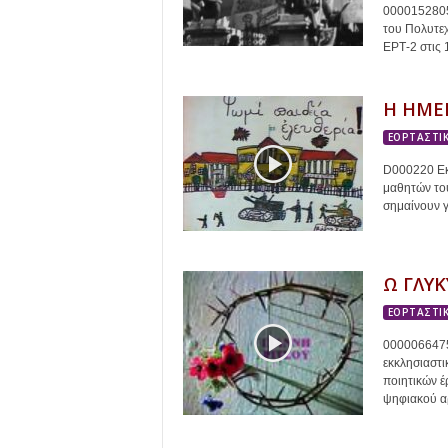
0000152805 
του Πολυτεχ
ΕΡΤ-2 στις 
Η ΗΜΕ
ΕΟΡΤΑΣΤΙΚ
D000220 Εκ
μαθητών του
σημαίνουν γι
Ω ΓΛΥΚ
ΕΟΡΤΑΣΤΙΚ
0000066475 
εκκλησιαστ
ποιητικών 
ψηφιακού αρ