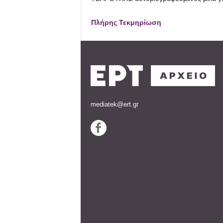
Πλήρης Τεκμηρίωση
mediatek@ert.gr