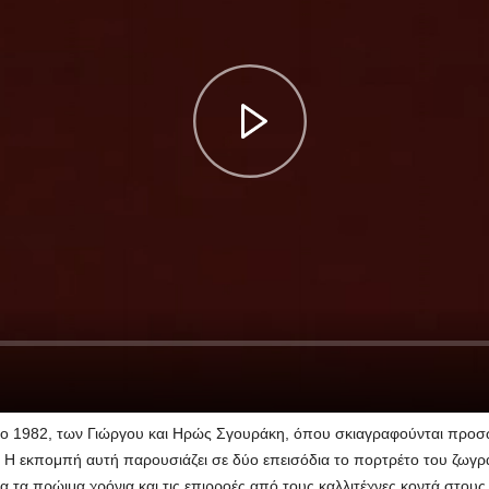
το 1982, των Γιώργου και Ηρώς Σγουράκη, όπου σκιαγραφούνται προσ
ώρο. Η εκπομπή αυτή παρουσιάζει σε δύο επεισόδια το πορτρέτο του
τα πρώιμα χρόνια και τις επιρροές από τους καλλιτέχνες κοντά στους