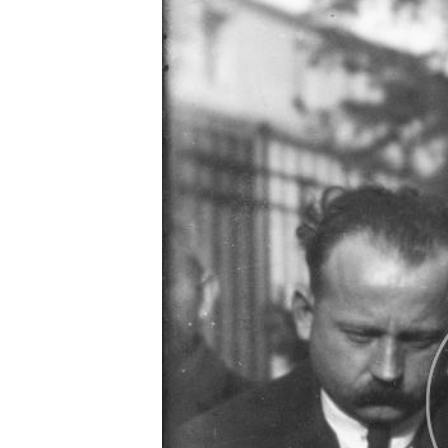
r
t
.
g
r