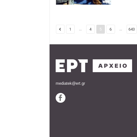
...
...
1
4
5
6
643
mediatek@ert.gr