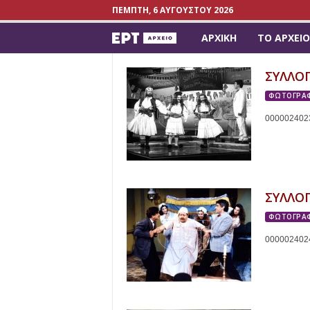
ΠΈΜΠΤΗ, 6 ΑΥΓΟΎΣΤΟΥ 2026
ΑΡΧΙΚΉ
ΤΟ ΑΡΧΕΊΟ
a
r
ΣΥΛΛΟ
ΦΩΤΟΓΡΑΦ
c
000002402
h
i
v
ΣΥΛΛΟ
ΦΩΤΟΓΡΑΦ
e
000002402
.
e