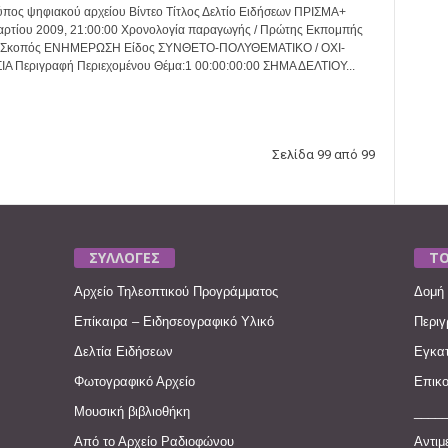
πος ψηφιακού αρχείου Βίντεο Τίτλος Δελτίο Ειδήσεων ΠΡΙΣΜΑ+
Μαρτίου 2009, 21:00:00 Χρονολογία παραγωγής / Πρώτης Εκπομπής
9 Σκοπός ΕΝΗΜΕΡΩΣΗ Είδος ΣΥΝΘΕΤΟ-ΠΟΛΥΘΕΜΑΤΙΚΟ / ΟΧΙ-
 Περιγραφή Περιεχομένου Θέμα:1 00:00:00:00 ΣΗΜΑ ΔΕΛΤΙΟΥ...
Σελίδα 99 από 99
ΣΥΛΛΟΓΕΣ
ΤΟ
Αρχείο Τηλεοπτικού Προγράμματος
Δομή 
Επίκαιρα – Ειδησεογραφικό Υλικό
Περιγ
Δελτία Ειδήσεων
Εγκατ
Φωτογραφικό Αρχείο
Επικο
Μουσική βιβλιοθήκη
____
Από το Αρχείο Ραδιοφώνου
Αντιμ