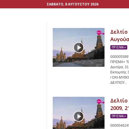
ΣΆΒΒΑΤΟ, 8 ΑΥΓΟΎΣΤΟΥ 2026
Δελτίο
Αυγούστ
ΠΡΙΣΜΑ+
0000055897
ΠΡΙΣΜΑ+ Τύ
Δευτέρα, 3
Εκπομπής 
/ ΟΧΙ-ΜΥΘΟ
ΔΕΛΤΙΟΥ...
Δελτίο
2009, 2
ΠΡΙΣΜΑ+
0000046245