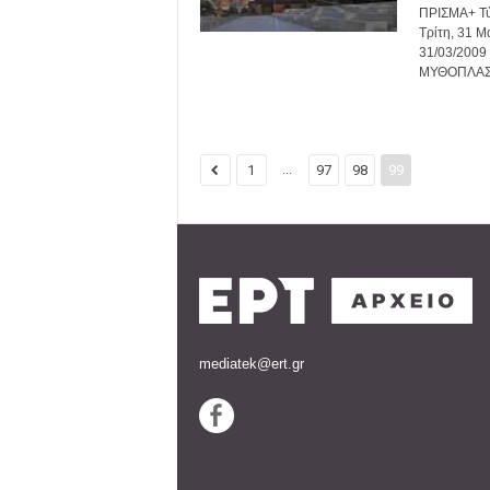
ΠΡΙΣΜΑ+ Τύ
Τρίτη, 31 
31/03/200
ΜΥΘΟΠΛΑΣΙΑ
...
1
97
98
99
mediatek@ert.gr