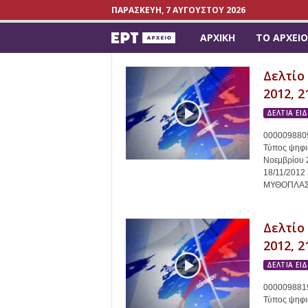
ΠΑΡΑΣΚΕΥΉ, 7 ΑΥΓΟΎΣΤΟΥ 2026
ΑΡΧΙΚΉ
ΤΟ ΑΡΧΕΊΟ
a
r
Δελτίο
2012, 2
c
ΔΕΛΤΙΑ ΕΙ
h
0000098809
Τύπος ψηφια
i
Νοεμβρίου 
18/11/201
ΜΥΘΟΠΛΑΣΙΑ
v
e
Δελτίο
2012, 2
.
ΔΕΛΤΙΑ ΕΙ
e
0000098819
Τύπος ψηφια