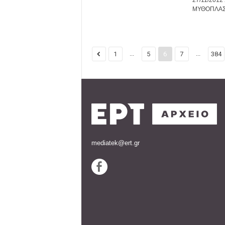
27/11/201
ΜΥΘΟΠΛΑΣΙΑ
...
...
1
5
6
7
384
mediatek@ert.gr