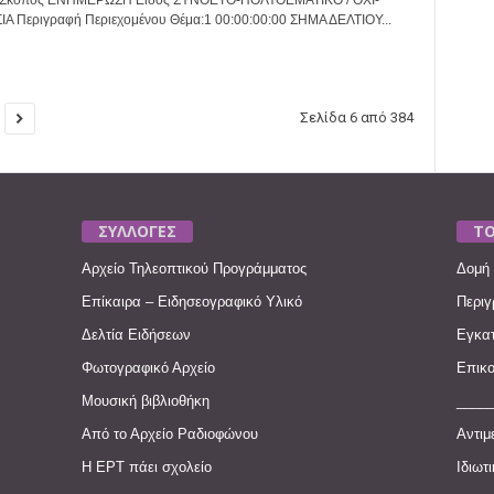
2 Σκοπός ΕΝΗΜΕΡΩΣΗ Είδος ΣΥΝΘΕΤΟ-ΠΟΛΥΘΕΜΑΤΙΚΟ / ΟΧΙ-
 Περιγραφή Περιεχομένου Θέμα:1 00:00:00:00 ΣΗΜΑ ΔΕΛΤΙΟΥ...
Σελίδα 6 από 384
ΣΥΛΛΟΓΕΣ
ΤΟ
Αρχείο Τηλεοπτικού Προγράμματος
Δομή 
Επίκαιρα – Ειδησεογραφικό Υλικό
Περιγ
Δελτία Ειδήσεων
Εγκατ
Φωτογραφικό Αρχείο
Επικο
Μουσική βιβλιοθήκη
____
Από το Αρχείο Ραδιοφώνου
Αντιμ
Η ΕΡΤ πάει σχολείο
Ιδιωτ